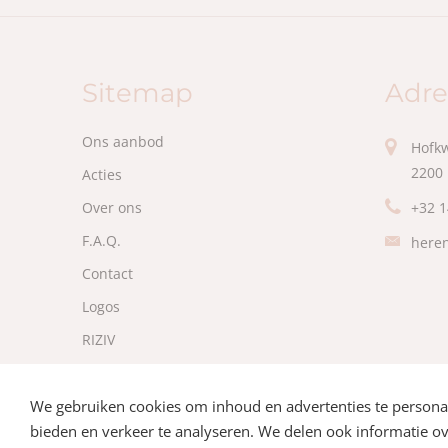
Sitemap
Adre
Ons aanbod
Hofkw
2200 
Acties
Over ons
+32 1
F.A.Q.
heren
Contact
Logos
RIZIV
Vakantie
We gebruiken cookies om inhoud en advertenties te personali
bieden en verkeer te analyseren. We delen ook informatie o